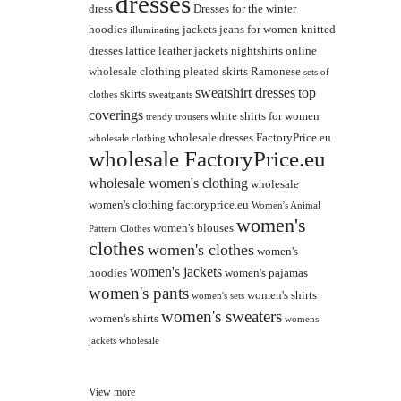
dresses
dress
Dresses for the winter
hoodies
jackets
jeans for women
knitted
illuminating
dresses
lattice
leather jackets
nightshirts
online
wholesale clothing
pleated skirts
Ramonese
sets of
sweatshirt dresses
top
skirts
clothes
sweatpants
coverings
white shirts for women
trendy
trousers
wholesale dresses FactoryPrice.eu
wholesale clothing
wholesale FactoryPrice.eu
wholesale women's clothing
wholesale
women's clothing factoryprice.eu
Women's Animal
women's
women's blouses
Pattern Clothes
clothes
women's clothes
women's
women's jackets
hoodies
women's pajamas
women's pants
women's shirts
women's sets
women's sweaters
women's shirts
womens
jackets wholesale
View more