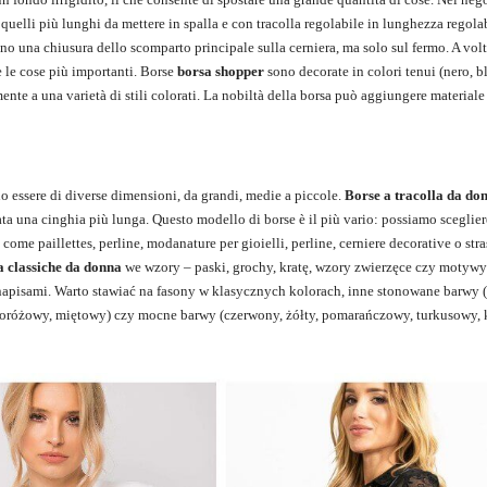
 quelli più lunghi da mettere in spalla e con tracolla regolabile in lunghezza regola
o una chiusura dello scomparto principale sulla cerniera, ma solo sul fermo. A volt
e le cose più importanti. Borse
borsa shopper
sono decorate in colori tenui (nero, b
amente a una varietà di stili colorati. La nobiltà della borsa può aggiungere material
o essere di diverse dimensioni, da grandi, medie a piccole.
Borse a tracolla da do
cata una cinghia più lunga. Questo modello di borse è il più vario: possiamo sceglier
 come paillettes, perline, modanature per gioielli, perline, cerniere decorative o stra
a classiche da donna
we wzory – paski, grochy, kratę, wzory zwierzęce czy motyw
apisami. Warto stawiać na fasony w klasycznych kolorach, inne stonowane barwy (
noróżowy, miętowy) czy mocne barwy (czerwony, żółty, pomarańczowy, turkusowy, 