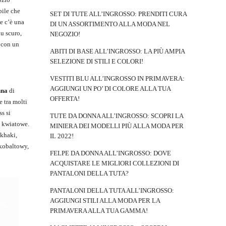
bile che
SET DI TUTE ALL’INGROSSO: PRENDITI CURA
e c’è una
DI UN ASSORTIMENTO ALLA MODA NEL
lu scuro,
NEGOZIO!
e con un
ABITI DI BASE ALL’INGROSSO: LA PIÙ AMPIA
SELEZIONE DI STILI E COLORI!
VESTITI BLU ALL’INGROSSO IN PRIMAVERA:
AGGIUNGI UN PO’ DI COLORE ALLA TUA
nna
di
OFFERTA!
e tra molti
ss si
TUTE DA DONNA ALL’INGROSSO: SCOPRI LA
y kwiatowe.
MINIERA DEI MODELLI PIÙ ALLA MODA PER
khaki,
IL 2022!
kobaltowy,
FELPE DA DONNA ALL’INGROSSO: DOVE
ACQUISTARE LE MIGLIORI COLLEZIONI DI
PANTALONI DELLA TUTA?
PANTALONI DELLA TUTA ALL’INGROSSO:
AGGIUNGI STILI ALLA MODA PER LA
PRIMAVERA ALLA TUA GAMMA!