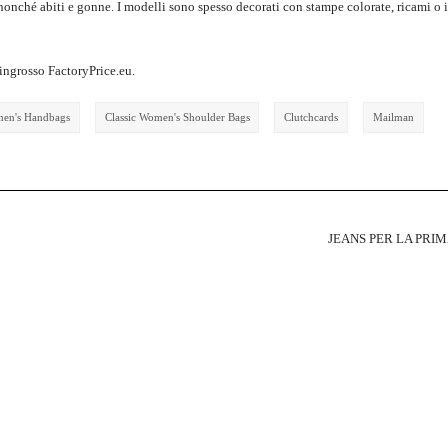
 nonché abiti e gonne. I modelli sono spesso decorati con stampe colorate, ricami o i
’ingrosso FactoryPrice.eu.
men's Handbags
Classic Women's Shoulder Bags
Clutchcards
Mailman
JEANS PER LA PRI