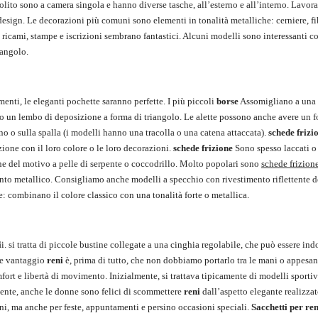
olito sono a camera singola e hanno diverse tasche, all’esterno e all’interno. Lavor
e design. Le decorazioni più comuni sono elementi in tonalità metalliche: cerniere, fi
ricami, stampe e iscrizioni sembrano fantastici. Alcuni modelli sono interessanti co
iangolo.
menti, le eleganti pochette saranno perfette. I più piccoli
borse
Assomigliano a una 
nno un lembo di deposizione a forma di triangolo. Le alette possono anche avere un 
o o sulla spalla (i modelli hanno una tracolla o una catena attaccata).
schede frizi
zione con il loro colore o le loro decorazioni.
schede frizione
Sono spesso laccati 
ione del motivo a pelle di serpente o coccodrillo. Molto popolari sono
schede frizion
mento metallico. Consigliamo anche modelli a specchio con rivestimento riflettente d
e: combinano il colore classico con una tonalità forte o metallica.
i
i. si tratta di piccole bustine collegate a una cinghia regolabile, che può essere ind
nde vantaggio
reni
è, prima di tutto, che non dobbiamo portarlo tra le mani o appesan
fort e libertà di movimento. Inizialmente, si trattava tipicamente di modelli sportiv
lmente, anche le donne sono felici di scommettere
reni
dall’aspetto elegante realizzat
orni, ma anche per feste, appuntamenti e persino occasioni speciali.
Sacchetti per ren