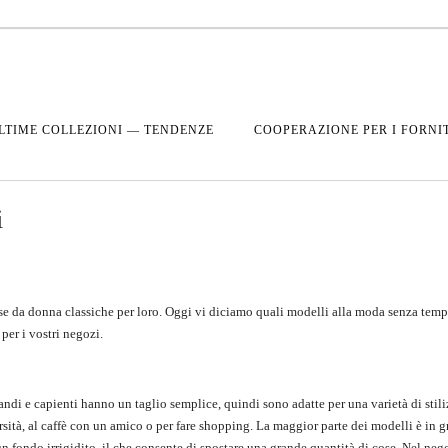
LTIME COLLEZIONI — TENDENZE
COOPERAZIONE PER I FORNI
i
rse da donna classiche per loro. Oggi vi diciamo quali modelli alla moda senza tem
per i vostri negozi.
andi e capienti hanno un taglio semplice, quindi sono adatte per una varietà di stili
rsità, al caffè con un amico o per fare shopping. La maggior parte dei modelli è in g
 fondo irrigidito, il che consente di spostare una grande quantità di cose. Nel neg