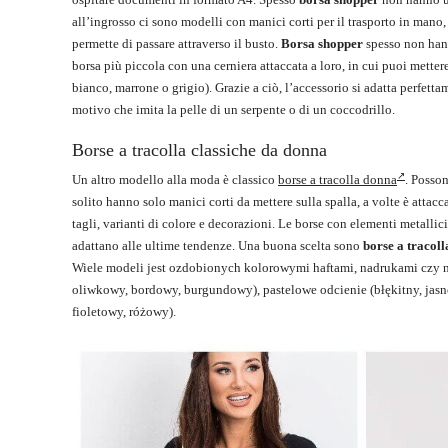
all’ingrosso ci sono modelli con manici corti per il trasporto in mano,
permette di passare attraverso il busto.
Borsa shopper
spesso non hann
borsa più piccola con una cerniera attaccata a loro, in cui puoi metter
bianco, marrone o grigio). Grazie a ciò, l’accessorio si adatta perfett
motivo che imita la pelle di un serpente o di un coccodrillo.
Borse a tracolla classiche da donna
Un altro modello alla moda è classico
borse a tracolla donna
. Posson
solito hanno solo manici corti da mettere sulla spalla, a volte è attac
tagli, varianti di colore e decorazioni. Le borse con elementi metallici
adattano alle ultime tendenze. Una buona scelta sono
borse a tracoll
Wiele modeli jest ozdobionych kolorowymi haftami, nadrukami czy n
oliwkowy, bordowy, burgundowy), pastelowe odcienie (błękitny, jas
fioletowy, różowy).