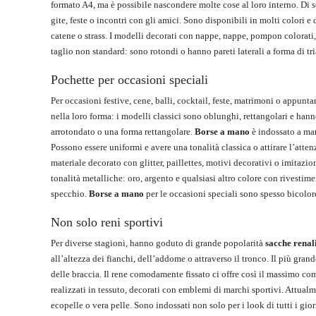
formato A4, ma è possibile nascondere molte cose al loro interno. Di s
gite, feste o incontri con gli amici. Sono disponibili in molti colori 
catene o strass. I modelli decorati con nappe, nappe, pompon colorati, 
taglio non standard: sono rotondi o hanno pareti laterali a forma di tr
Pochette per occasioni speciali
Per occasioni festive, cene, balli, cocktail, feste, matrimoni o appunta
nella loro forma: i modelli classici sono oblunghi, rettangolari e ha
arrotondato o una forma rettangolare.
Borse a mano
è indossato a man
Possono essere uniformi e avere una tonalità classica o attirare l’atten
materiale decorato con glitter, paillettes, motivi decorativi o imitaz
tonalità metalliche: oro, argento e qualsiasi altro colore con rivesti
specchio.
Borse a mano
per le occasioni speciali sono spesso bicolor
Non solo reni sportivi
Per diverse stagioni, hanno goduto di grande popolarità
sacche renal
all’altezza dei fianchi, dell’addome o attraverso il tronco. Il più gra
delle braccia. Il rene comodamente fissato ci offre così il massimo com
realizzati in tessuto, decorati con emblemi di marchi sportivi. Attua
ecopelle o vera pelle. Sono indossati non solo per i look di tutti i gi