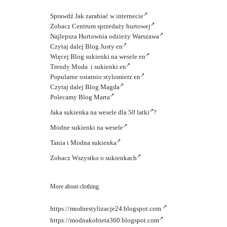
Sprawdź
Jak zarabiać w internecie
Zobacz
Centrum sprzedaży hurtowej
Najlepsza
Hurtownia odzieży Warszawa
Czytaj dalej
Blog Justy en
Więcej
Blog sukienki na wesele en
Trendy
Moda i sukienki en
Popularne ostatnio
stylomierz en
Czytaj dalej
Blog Magda
Polecamy
Blog Marta
Jaka
sukienka na wesele dla 50 latki
?
Modne
sukienki na wesele
Tania i
Modna sukienka
Zobacz
Wszystko o sukienkach
More about clothing
https://modnestylizacje24.blogspot.com
https://modnakobieta360.blogspot.com