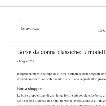
LE U
Borse da donna classiche: 5 modell
4 Maggio 2021
Indipendentemente dal tipo di stile, vale sempre la pena scegliere bo
dovrebbero essere collocati quando si effettuano acquisti all’ingrosso 
Borsa shopper
Le borse shopper sono di gran lunga lo stile più popolare. Le borse gr
Molto spesso li indossiamo ogni giorno: al lavoro, a scuola, all’unive
ospitare documenti in formato A4. Spesso
borsa shopper
non hanno un