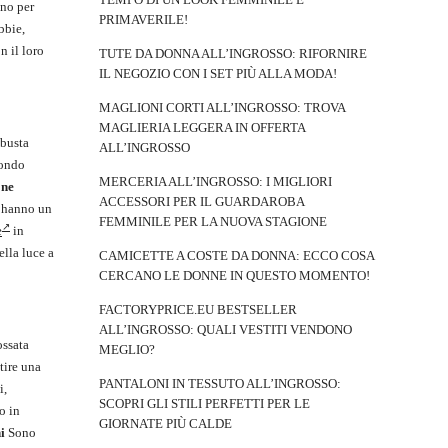
ano per
PRIMAVERILE!
bbie,
n il loro
TUTE DA DONNA ALL’INGROSSO: RIFORNIRE
IL NEGOZIO CON I SET PIÙ ALLA MODA!
MAGLIONI CORTI ALL’INGROSSO: TROVA
MAGLIERIA LEGGERA IN OFFERTA
busta
ALL’INGROSSO
fondo
MERCERIA ALL’INGROSSO: I MIGLIORI
one
ACCESSORI PER IL GUARDAROBA
o hanno un
FEMMINILE PER LA NUOVA STAGIONE
e
in
ella luce a
CAMICETTE A COSTE DA DONNA: ECCO COSA
CERCANO LE DONNE IN QUESTO MOMENTO!
FACTORYPRICE.EU BESTSELLER
ALL’INGROSSO: QUALI VESTITI VENDONO
ossata
MEGLIO?
tire una
PANTALONI IN TESSUTO ALL’INGROSSO:
i,
SCOPRI GLI STILI PERFETTI PER LE
o in
GIORNATE PIÙ CALDE
i
Sono