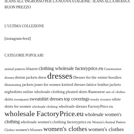
JEANS ALL’INGROSSO PER LA NUOVA STAGIONE: JEANS ALLA MODA A
BUON PREZZO
L’ULTIMA COLLEZIONE
[instagram-feed]
CATEGORIE POPOLARI
clothing wholesale factoryprice.eu
blazers
animal patterns
Communion
dresses
denim jackets
dress
Dresses for the winter
hoodies
dresses
jackets
jeans for women
knitted dresses
lattice
leather jackets
illuminating
nightshirts
online wholesale clothing
pleated skirts
Ramonese
sets of clothes
sweatshirt dresses
top coverings
skirts
white
sweatpants
trendy
trousers
shirts for women
wholesale dresses FactoryPrice.eu
wholesale clothing
wholesale FactoryPrice.eu
wholesale women's
clothing
wholesale women's clothing factoryprice.eu
Women's Animal Pattern
women's clothes
women's clothes
women's blouses
Clothes