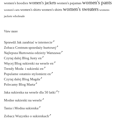
women's pants
women's jackets
women's hoodies
women's pajamas
women's sweaters
women's shirts
women's shirts
women's sets
womens
jackets wholesale
View more
Sprawdź
Jak zarabiać w internecie
Zobacz
Centrum sprzedaży hurtowej
Najlepsza
Hurtownia odzieży Warszawa
Czytaj dalej
Blog Justy en
Więcej
Blog sukienki na wesele en
Trendy
Moda i sukienki en
Popularne ostatnio
stylomierz en
Czytaj dalej
Blog Magda
Polecamy
Blog Marta
Jaka
sukienka na wesele dla 50 latki
?
Modne
sukienki na wesele
Tania i
Modna sukienka
Zobacz
Wszystko o sukienkach