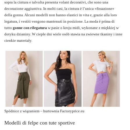
sopra la cintura e talvolta presenta volant decorativi, che sono una
decorazione aggiuntiva. In molti casi, la cintura è l’unica «fissazione»
della gonna. Alcuni modelli non hanno elastici in vita e, grazie alla loro
legatura, i vestiti vengono mantenuti in posizione. La moda è prima di
tutto
gonne con rilegatura
w pasie o kroju midi, wykonane z miękkiej w
dotyku dzianiny. W ciepłe dni wiele osób stawia na zwiewne tkaniny i inne
cienkie materiały.
Spódnice z wiązaniem – hurtownia
Factoryprice.eu
Modelli di felpe con tute sportive