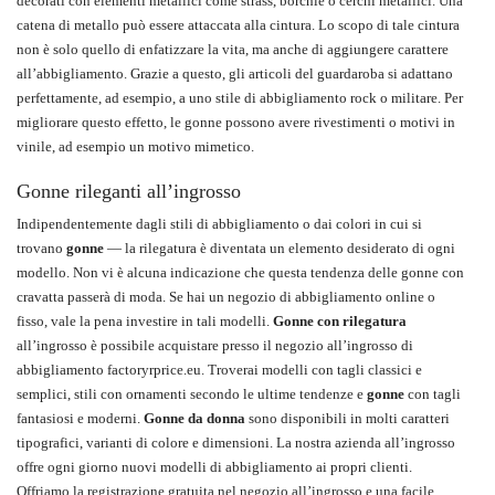
decorati con elementi metallici come strass, borchie o cerchi metallici. Una
catena di metallo può essere attaccata alla cintura. Lo scopo di tale cintura
non è solo quello di enfatizzare la vita, ma anche di aggiungere carattere
all’abbigliamento. Grazie a questo, gli articoli del guardaroba si adattano
perfettamente, ad esempio, a uno stile di abbigliamento rock o militare. Per
migliorare questo effetto, le gonne possono avere rivestimenti o motivi in
vinile, ad esempio un motivo mimetico.
Gonne rileganti all’ingrosso
Indipendentemente dagli stili di abbigliamento o dai colori in cui si
trovano
gonne
— la rilegatura è diventata un elemento desiderato di ogni
modello. Non vi è alcuna indicazione che questa tendenza delle gonne con
cravatta passerà di moda. Se hai un negozio di abbigliamento online o
fisso, vale la pena investire in tali modelli.
Gonne con rilegatura
all’ingrosso è possibile acquistare presso il negozio all’ingrosso di
abbigliamento factoryrprice.eu. Troverai modelli con tagli classici e
semplici, stili con ornamenti secondo le ultime tendenze e
gonne
con tagli
fantasiosi e moderni.
Gonne da donna
sono disponibili in molti caratteri
tipografici, varianti di colore e dimensioni. La nostra azienda all’ingrosso
offre ogni giorno nuovi modelli di abbigliamento ai propri clienti.
Offriamo la registrazione gratuita nel negozio all’ingrosso e una facile