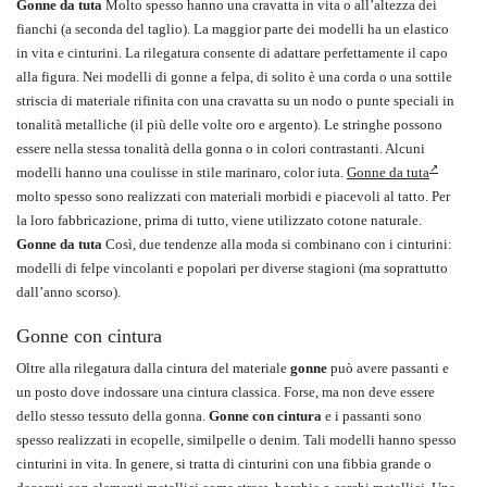
Gonne da tuta
Molto spesso hanno una cravatta in vita o all’altezza dei
fianchi (a seconda del taglio). La maggior parte dei modelli ha un elastico
in vita e cinturini. La rilegatura consente di adattare perfettamente il capo
alla figura. Nei modelli di gonne a felpa, di solito è una corda o una sottile
striscia di materiale rifinita con una cravatta su un nodo o punte speciali in
tonalità metalliche (il più delle volte oro e argento). Le stringhe possono
essere nella stessa tonalità della gonna o in colori contrastanti. Alcuni
modelli hanno una coulisse in stile marinaro, color iuta.
Gonne da tuta
molto spesso sono realizzati con materiali morbidi e piacevoli al tatto. Per
la loro fabbricazione, prima di tutto, viene utilizzato cotone naturale.
Gonne da tuta
Così, due tendenze alla moda si combinano con i cinturini:
modelli di felpe vincolanti e popolari per diverse stagioni (ma soprattutto
dall’anno scorso).
Gonne con cintura
Oltre alla rilegatura dalla cintura del materiale
gonne
può avere passanti e
un posto dove indossare una cintura classica. Forse, ma non deve essere
dello stesso tessuto della gonna.
Gonne con cintura
e i passanti sono
spesso realizzati in ecopelle, similpelle o denim. Tali modelli hanno spesso
cinturini in vita. In genere, si tratta di cinturini con una fibbia grande o