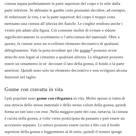
cintura separa perfettamente la parte superiore del corpo e lo stile dalla
parte inferiore. Se abbiamo le gambe corte possiamo decidere, ad esempio,
di enfatizzare la vita, e se la parte superiore del corpo è troppo corta
mettiamo una cintura all’altezza dei fianchi. Le cinghie rendono anche i
vestiti più adatti alla figura. Ciò consente inoltre di evitare o ridurre
significativamente lo scorrimento o l’arricciatura del materiale. Oltre a
questo, le cinture sono un eccellente elemento decorativo di qualsiasi
abbigliamento. Vale la pena ricordare qui che
gonne
possono avere
attacchi non legati al cinturino a qualsiasi altezza. Le rilegature possono
essere un ornamento in sé: decorare il lato della gonna, il fondo o la parte
anteriore. Quindi sono solo un elemento decorativo e non svolgono alcuna
funzione nel taglio.
Gonne con cravatta in vita
I più popolari sono
gonne con rilegatura
in vita. Molto spesso si tratta di
una striscia dello stesso materiale e dello stesso colore della gonna, quindi
forma un tutt’uno con esso. Nella maggior parte dei casi, tuttavia, la cintura
è cucita nella gonna, a volte viene posticipata da passanti e può essere un
accessorio separato. Le strisce possono essere cucite a filo con il bordo
superiore della gonna o leggermente al di sotto, quindi il tessuto sporge