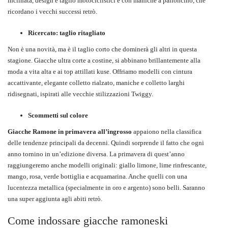
inclinata, design e taglio motociclistici e con maniche a palloncino, che
ricordano i vecchi successi retrò.
Ricercato: taglio ritagliato
Non è una novità, ma è il taglio corto che dominerà gli altri in questa
stagione. Giacche ultra corte a costine, si abbinano brillantemente alla
moda a vita alta e ai top attillati kuse. Offriamo modelli con cintura
accattivante, elegante colletto rialzato, maniche e colletto larghi
ridisegnati, ispirati alle vecchie stilizzazioni Twiggy.
Scommetti sul colore
Giacche Ramone in primavera all’ingrosso
appaiono nella classifica
delle tendenze principali da decenni. Quindi sorprende il fatto che ogni
anno tornino in un’edizione diversa. La primavera di quest’anno
raggiungeremo anche modelli originali: giallo limone, lime rinfrescante,
mango, rosa, verde bottiglia e acquamarina. Anche quelli con una
lucentezza metallica (specialmente in oro e argento) sono belli. Saranno
una super aggiunta agli abiti retrò.
Come indossare giacche ramoneski