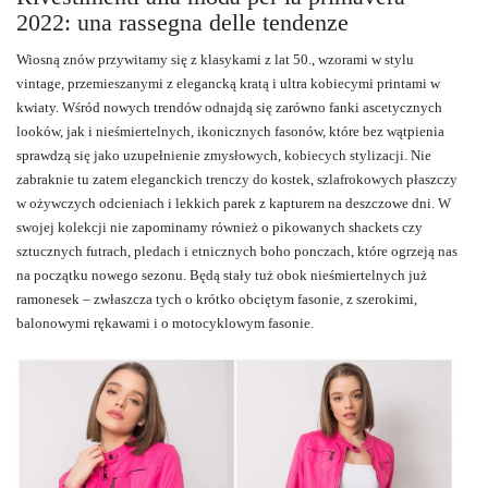
2022: una rassegna delle tendenze
Wiosną znów przywitamy się z klasykami z lat 50., wzorami w stylu
vintage, przemieszanymi z elegancką kratą i ultra kobiecymi printami w
kwiaty. Wśród nowych trendów odnajdą się zarówno fanki ascetycznych
looków, jak i nieśmiertelnych, ikonicznych fasonów, które bez wątpienia
sprawdzą się jako uzupełnienie zmysłowych, kobiecych stylizacji. Nie
zabraknie tu zatem eleganckich trenczy do kostek, szlafrokowych płaszczy
w ożywczych odcieniach i lekkich parek z kapturem na deszczowe dni. W
swojej kolekcji nie zapominamy również o pikowanych shackets czy
sztucznych futrach, pledach i etnicznych boho ponczach, które ogrzeją nas
na początku nowego sezonu. Będą stały tuż obok nieśmiertelnych już
ramonesek – zwłaszcza tych o krótko obciętym fasonie, z szerokimi,
balonowymi rękawami i o motocyklowym fasonie.