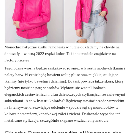
Monochromatyczne
kurtki ramoneski
w hurcie odkładamy na chwilę na
dno szafy – wiosną 2022 rządzi kolor! Te i inne modele znajdziesz na
Factoryprice.eu
.
Tegoroczna wiosna będzie zaskakiwać również w kwestii modnych tkanin i
palety barw. W cenie będą bowiem welur, plusz oraz miękkie, otulające
tkaniny (nie tylko bawełna i dzianina). Do łask powraca także skóra, którą
będziemy nosić na parę sposobów. Wybroni się w total lookach,
eleganckich zestawieniach i ultra dziewczęcych stylizacjach ze zwiewnymi
sukienkami. A co w kwestii kolorów? Będziemy stawiać przede wszystkim
na intensywne, orzeźwiające odcienie – spodziewaj się monolooków w
kolorze pomarańczy, kanarkowej żółci i zieleni. Doskonale wypadną też
metaliczne stylizacje, szczególnie skąpane w szlachetnym złocie.