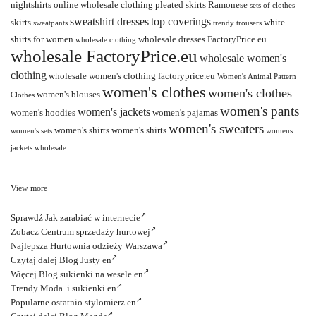
nightshirts
online wholesale clothing
pleated skirts
Ramonese
sets of clothes
sweatshirt dresses
top coverings
skirts
white
sweatpants
trendy
trousers
shirts for women
wholesale dresses FactoryPrice.eu
wholesale clothing
wholesale FactoryPrice.eu
wholesale women's
clothing
wholesale women's clothing factoryprice.eu
Women's Animal Pattern
women's clothes
women's clothes
women's blouses
Clothes
women's pants
women's jackets
women's hoodies
women's pajamas
women's sweaters
women's shirts
women's shirts
women's sets
womens
jackets wholesale
View more
Sprawdź
Jak zarabiać w internecie
Zobacz
Centrum sprzedaży hurtowej
Najlepsza
Hurtownia odzieży Warszawa
Czytaj dalej
Blog Justy en
Więcej
Blog sukienki na wesele en
Trendy
Moda i sukienki en
Popularne ostatnio
stylomierz en