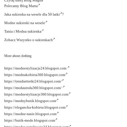
Czytaj dalej
Blog Magda
Polecamy
Blog Marta
Jaka
sukienka na wesele dla 50 latki
?
Modne
sukienki na wesele
Tania i
Modna sukienka
Zobacz
Wszystko o sukienkach
More about clothing
https://modnestylizacje24.blogspot.com
https://modnakobieta360.blogspot.com
https://trendsetterki24.blogspot.com/
https://modauroda360.blogspot.com/
https://modnestylizacje360.blogspot.com
https://modnybutik.blogspot.com
https://elegancka-kobieta.blogspot.com
https://modne-tanie.blogspot.com
https://butik-mode.blogspot.com
https://modowestylizacje24.blogspot.com