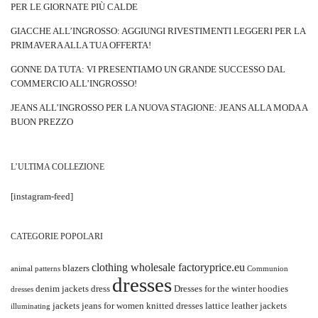
PER LE GIORNATE PIÙ CALDE
GIACCHE ALL’INGROSSO: AGGIUNGI RIVESTIMENTI LEGGERI PER LA
PRIMAVERA ALLA TUA OFFERTA!
GONNE DA TUTA: VI PRESENTIAMO UN GRANDE SUCCESSO DAL
COMMERCIO ALL’INGROSSO!
JEANS ALL’INGROSSO PER LA NUOVA STAGIONE: JEANS ALLA MODA A
BUON PREZZO
L’ULTIMA COLLEZIONE
[instagram-feed]
CATEGORIE POPOLARI
clothing wholesale factoryprice.eu
blazers
animal patterns
Communion
dresses
denim jackets
dress
Dresses for the winter
hoodies
dresses
jackets
jeans for women
knitted dresses
lattice
leather jackets
illuminating