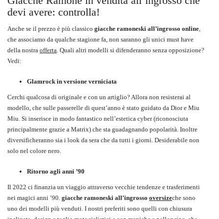
Giacche Ramone in vendita all’ingrosso che
devi avere: controlla!
Anche se il prezzo è più classico
giacche ramoneski all’ingrosso online
,
che associamo da qualche stagione fa, non saranno gli unici must have
della nostra
offerta
. Quali altri modelli si difenderanno senza opposizione?
Vedi:
Glamrock in versione verniciata
Cerchi qualcosa di originale e con un artiglio? Allora non resisterai al
modello, che sulle passerelle di quest’anno è stato guidato da Dior e Miu
Miu. Si inserisce in modo fantastico nell’estetica cyber (riconosciuta
principalmente grazie a Matrix) che sta guadagnando popolarità. Inoltre
diversificheranno sia i look da sera che da tutti i giorni. Desiderabile non
solo nel colore nero.
Ritorno agli anni ’90
Il 2022 ci finanzia un viaggio attraverso vecchie tendenze e trasferimenti
nei magici anni ’90.
giacche ramoneski all’ingrosso
oversize
che sono
uno dei modelli più venduti. I nostri preferiti sono quelli con chiusura