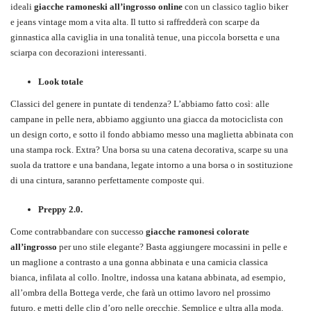
ideali
giacche ramoneski all’ingrosso online
con un classico taglio biker
e jeans vintage mom a vita alta. Il tutto si raffredderà con scarpe da
ginnastica alla caviglia in una tonalità tenue, una piccola borsetta e una
sciarpa con decorazioni interessanti.
Look totale
Classici del genere in puntate di tendenza? L’abbiamo fatto così: alle
campane in pelle nera, abbiamo aggiunto una giacca da motociclista con
un design corto, e sotto il fondo abbiamo messo una maglietta abbinata con
una stampa rock. Extra? Una borsa su una catena decorativa, scarpe su una
suola da trattore e una bandana, legate intorno a una borsa o in sostituzione
di una cintura, saranno perfettamente composte qui.
Preppy 2.0.
Come contrabbandare con successo
giacche ramonesi colorate
all’ingrosso
per uno stile elegante? Basta aggiungere mocassini in pelle e
un maglione a contrasto a una gonna abbinata e una camicia classica
bianca, infilata al collo. Inoltre, indossa una katana abbinata, ad esempio,
all’ombra della Bottega verde, che farà un ottimo lavoro nel prossimo
futuro, e metti delle clip d’oro nelle orecchie. Semplice e ultra alla moda.