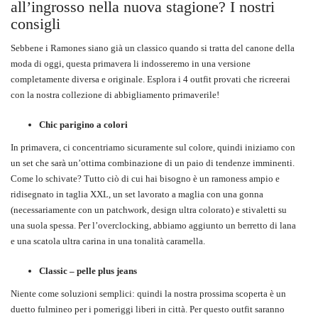
all’ingrosso nella nuova stagione? I nostri
consigli
Sebbene i Ramones siano già un classico quando si tratta del canone della
moda di oggi, questa primavera li indosseremo in una versione
completamente diversa e originale. Esplora i 4 outfit provati che ricreerai
con la nostra collezione di abbigliamento primaverile!
Chic parigino a colori
In primavera, ci concentriamo sicuramente sul colore, quindi iniziamo con
un set che sarà un’ottima combinazione di un paio di tendenze imminenti.
Come lo schivate? Tutto ciò di cui hai bisogno è un ramoness ampio e
ridisegnato in taglia XXL, un set lavorato a maglia con una gonna
(necessariamente con un patchwork, design ultra colorato) e stivaletti su
una suola spessa. Per l’overclocking, abbiamo aggiunto un berretto di lana
e una scatola ultra carina in una tonalità caramella.
Classic – pelle plus
jeans
Niente come soluzioni semplici: quindi la nostra prossima scoperta è un
duetto fulmineo per i pomeriggi liberi in città. Per questo outfit saranno