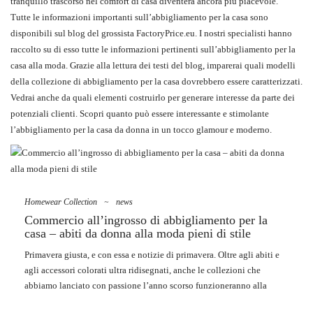
tranquillo trascorso nel comfort di casa diventerà ancora più piacevole.
Tutte le informazioni importanti sull’abbigliamento per la casa sono
disponibili sul blog del
grossista
FactoryPrice.eu
. I nostri specialisti hanno
raccolto su di esso tutte le informazioni pertinenti sull’abbigliamento per la
casa alla moda. Grazie alla lettura dei testi del blog, imparerai quali modelli
della collezione di abbigliamento per la casa dovrebbero essere caratterizzati.
Vedrai anche da quali elementi costruirlo per generare interesse da parte dei
potenziali clienti. Scopri quanto può essere interessante e stimolante
l’abbigliamento per la casa da donna in un tocco glamour e moderno.
Homewear Collection
~
news
Commercio all’ingrosso di abbigliamento per la
casa – abiti da donna alla moda pieni di stile
Primavera giusta, e con essa e notizie di primavera. Oltre agli abiti e
agli accessori colorati ultra ridisegnati, anche le collezioni che
abbiamo lanciato con passione l’anno scorso funzioneranno alla
grande. Prima di tutto, stiamo parlando di
ingrosso abbigliamento