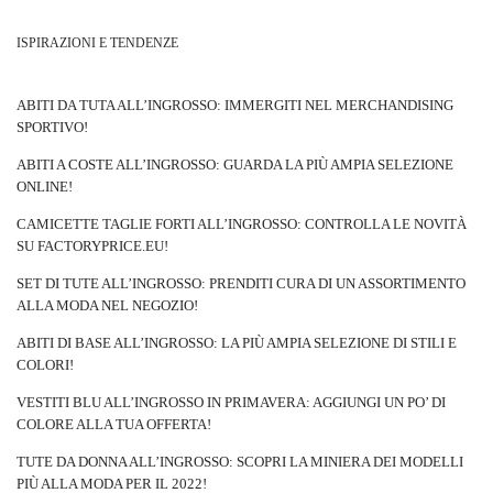
Brevemente sulla nuova tendenza
ISPIRAZIONI E TENDENZE
In effetti, l’abbigliamento per la casa (abiti destinati alla casa) era
presente nella moda prima, ma a quel tempo non aveva tale pubblicità
ed era riconosciuto esclusivamente nel comfort domestico. Dopo mesi
ABITI DA TUTA ALL’INGROSSO: IMMERGITI NEL MERCHANDISING
trascorsi a lavorare e imparare a distanza, i designer hanno deciso di
SPORTIVO!
portare la «moda per la casa» sulle passerelle. Sebbene il nome dello
ABITI A COSTE ALL’INGROSSO: GUARDA LA PIÙ AMPIA SELEZIONE
stile nasconda ancora abiti principalmente comodi e larghi, possono
ONLINE!
essere indossati anche per occasioni più ufficiali. Una felpa con
giacca per l’ufficio? Felpe basic in combinazione con i ramones? O
CAMICETTE TAGLIE FORTI ALL’INGROSSO: CONTROLLA LE NOVITÀ
forse una gonna e un top di lana, che andranno benissimo in …
SU FACTORYPRICE.EU!
SET DI TUTE ALL’INGROSSO: PRENDITI CURA DI UN ASSORTIMENTO
ALLA MODA NEL NEGOZIO!
ABITI DI BASE ALL’INGROSSO: LA PIÙ AMPIA SELEZIONE DI STILI E
COLORI!
VESTITI BLU ALL’INGROSSO IN PRIMAVERA: AGGIUNGI UN PO’ DI
COLORE ALLA TUA OFFERTA!
TUTE DA DONNA ALL’INGROSSO: SCOPRI LA MINIERA DEI MODELLI
PIÙ ALLA MODA PER IL 2022!