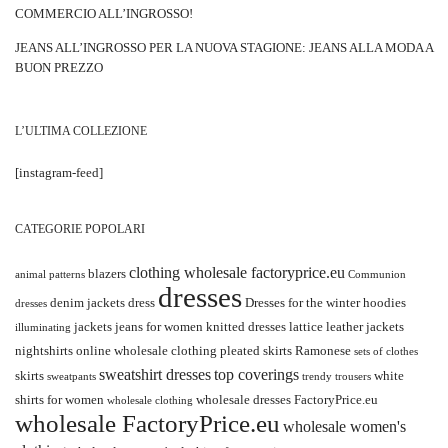
COMMERCIO ALL’INGROSSO!
JEANS ALL’INGROSSO PER LA NUOVA STAGIONE: JEANS ALLA MODA A
BUON PREZZO
L’ULTIMA COLLEZIONE
[instagram-feed]
CATEGORIE POPOLARI
clothing wholesale factoryprice.eu
blazers
animal patterns
Communion
dresses
denim jackets
dress
Dresses for the winter
hoodies
dresses
jackets
jeans for women
knitted dresses
lattice
leather jackets
illuminating
nightshirts
online wholesale clothing
pleated skirts
Ramonese
sets of clothes
sweatshirt dresses
top coverings
skirts
white
sweatpants
trendy
trousers
shirts for women
wholesale dresses FactoryPrice.eu
wholesale clothing
wholesale FactoryPrice.eu
wholesale women's