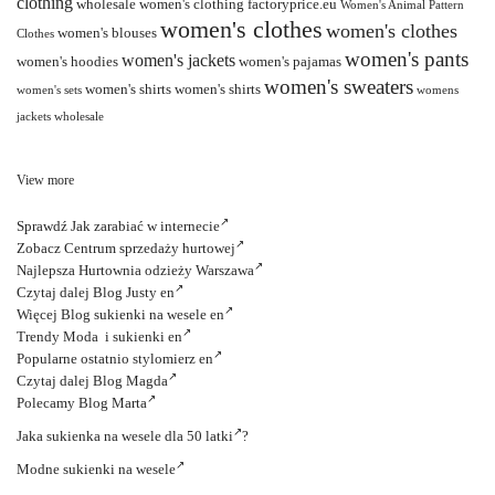
clothing
wholesale women's clothing factoryprice.eu
Women's Animal Pattern
women's clothes
women's clothes
women's blouses
Clothes
women's pants
women's jackets
women's hoodies
women's pajamas
women's sweaters
women's shirts
women's shirts
women's sets
womens
jackets wholesale
View more
Sprawdź
Jak zarabiać w internecie
Zobacz
Centrum sprzedaży hurtowej
Najlepsza
Hurtownia odzieży Warszawa
Czytaj dalej
Blog Justy en
Więcej
Blog sukienki na wesele en
Trendy
Moda i sukienki en
Popularne ostatnio
stylomierz en
Czytaj dalej
Blog Magda
Polecamy
Blog Marta
Jaka
sukienka na wesele dla 50 latki
?
Modne
sukienki na wesele