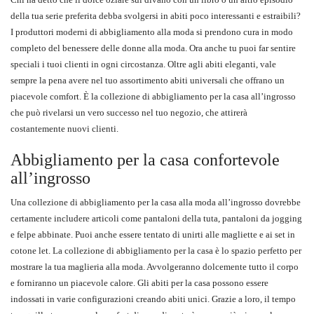
della tua serie preferita debba svolgersi in abiti poco interessanti e estraibili?
I produttori moderni di abbigliamento alla moda si prendono cura in modo
completo del benessere delle donne alla moda. Ora anche tu puoi far sentire
speciali i tuoi clienti in ogni circostanza. Oltre agli abiti eleganti, vale
sempre la pena avere nel tuo assortimento abiti universali che offrano un
piacevole comfort. È la collezione di abbigliamento per la casa all’ingrosso
che può rivelarsi un vero successo nel tuo negozio, che attirerà
costantemente nuovi clienti.
Abbigliamento per la casa confortevole
all’ingrosso
Una collezione di abbigliamento per la casa alla moda all’ingrosso dovrebbe
certamente includere articoli come pantaloni della tuta, pantaloni da jogging
e felpe abbinate. Puoi anche essere tentato di unirti alle magliette e ai set in
cotone let. La collezione di abbigliamento per la casa è lo spazio perfetto per
mostrare la tua maglieria alla moda. Avvolgeranno dolcemente tutto il corpo
e forniranno un piacevole calore. Gli abiti per la casa possono essere
indossati in varie configurazioni creando abiti unici. Grazie a loro, il tempo