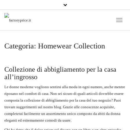
Toggle
Naviga
Categoria:
Homewear Collection
Collezione di abbigliamento per la casa
all’ingrosso
Le donne moderne vogliono sentirsi alla moda in ogni numero, anche mentre
riposano nel comfort di casa. Non sei sicuro di quali articoli dovrebbe essere
composta la collezione di abbigliamento per la casa del tuo negozio? Puoi
trovare suggerimenti sul nostro blog. Grazie alle conoscenze acquisite,
completerai facilmente un assortimento unico composto da abiti da donna
eleganti ed estremamente comodi da usare.
Chi ha detto che il dolce oziare sul divano con un libro o un altro episodio