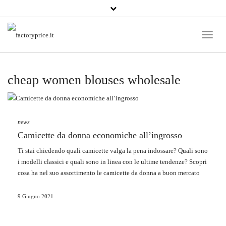
Toggle
Naviga
cheap women blouses wholesale
news
Camicette da donna economiche all’ingrosso
Ti stai chiedendo quali camicette valga la pena indossare? Quali sono
i modelli classici e quali sono in linea con le ultime tendenze? Scopri
cosa ha nel suo assortimento le camicette da donna a buon mercato
all’ingrosso
FactoryPrice.eu
.
9 Giugno 2021
Camicette classiche da donna
Modelli universali e senza tempo di camicette da donna si trovano
nella collezione base. Si tratta di stili semplici e uniformi che