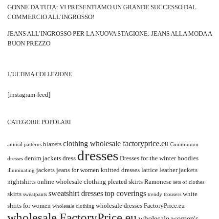
GONNE DA TUTA: VI PRESENTIAMO UN GRANDE SUCCESSO DAL
COMMERCIO ALL’INGROSSO!
JEANS ALL’INGROSSO PER LA NUOVA STAGIONE: JEANS ALLA MODA A
BUON PREZZO
L’ULTIMA COLLEZIONE
[instagram-feed]
CATEGORIE POPOLARI
clothing wholesale factoryprice.eu
blazers
animal patterns
Communion
dresses
denim jackets
dress
Dresses for the winter
hoodies
dresses
jackets
jeans for women
knitted dresses
lattice
leather jackets
illuminating
nightshirts
online wholesale clothing
pleated skirts
Ramonese
sets of clothes
sweatshirt dresses
top coverings
skirts
white
sweatpants
trendy
trousers
shirts for women
wholesale dresses FactoryPrice.eu
wholesale clothing
wholesale FactoryPrice.eu
wholesale women's