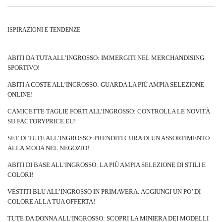
costituiranno una base eccellente per una varietà di stilizzazioni, sia
formali che quotidiane. Per rendere gli abiti universali, vale la pena
ISPIRAZIONI E TENDENZE
optare per modelli con spalle coperte (manica lunga, corta, lunghezza
3/4) ed evitare scollature profonde.
Camicette classiche da donna
non hanno ornamenti o sono quasi invisibili. Più semplice è il taglio
ABITI DA TUTA ALL’INGROSSO: IMMERGITI NEL MERCHANDISING
e l’aspetto
camicette
più questo capo è senza tempo. Le camicette da
SPORTIVO!
donna classiche possono essere in colori come: nero, bianco, beige,
ABITI A COSTE ALL’INGROSSO: GUARDA LA PIÙ AMPIA SELEZIONE
marrone, blu navy o grigio. Due colori pastello – rosa chiaro e celeste
ONLINE!
– sono sempre più comuni alle tonalità senza tempo.
Camicette da
donna
…
CAMICETTE TAGLIE FORTI ALL’INGROSSO: CONTROLLA LE NOVITÀ
SU FACTORYPRICE.EU!
SET DI TUTE ALL’INGROSSO: PRENDITI CURA DI UN ASSORTIMENTO
ALLA MODA NEL NEGOZIO!
ABITI DI BASE ALL’INGROSSO: LA PIÙ AMPIA SELEZIONE DI STILI E
COLORI!
VESTITI BLU ALL’INGROSSO IN PRIMAVERA: AGGIUNGI UN PO’ DI
COLORE ALLA TUA OFFERTA!
TUTE DA DONNA ALL’INGROSSO: SCOPRI LA MINIERA DEI MODELLI