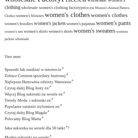
clothing
wholesale women's clothing factoryprice.eu
Women's Animal Pattern
women's clothes
women's clothes
women's blouses
Clothes
women's pants
women's jackets
women's hoodies
women's pajamas
women's sweaters
women's shirts
women's shirts
women's sets
womens
jackets wholesale
View more
Sprawdź
Jak zarabiać w internecie
Zobacz
Centrum sprzedaży hurtowej
Najlepsza
Hurtownia odzieży Warszawa
Czytaj dalej
Blog Justy en
Więcej
Blog sukienki na wesele en
Trendy
Moda i sukienki en
Popularne ostatnio
stylomierz en
Czytaj dalej
Blog Magda
Polecamy
Blog Marta
Jaka
sukienka na wesele dla 50 latki
?
Modne
sukienki na wesele