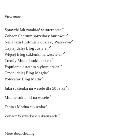
View more
Sprawdź
Jak zarabiać w internecie
Zobacz
Centrum sprzedaży hurtowej
Najlepsza
Hurtownia odzieży Warszawa
Czytaj dalej
Blog Justy en
Więcej
Blog sukienki na wesele en
Trendy
Moda i sukienki en
Popularne ostatnio
stylomierz en
Czytaj dalej
Blog Magda
Polecamy
Blog Marta
Jaka
sukienka na wesele dla 50 latki
?
Modne
sukienki na wesele
Tania i
Modna sukienka
Zobacz
Wszystko o sukienkach
More about clothing