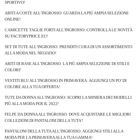
superiore del corpo è troppo corta mettiamo una cintura all’altezza
SPORTIVO!
dei fianchi. Le cinghie rendono anche i vestiti più adatti alla figura.
ABITI A COSTE ALL’INGROSSO: GUARDA LA PIÙ AMPIA SELEZIONE
Ciò consente inoltre di evitare o ridurre significativamente lo
ONLINE!
scorrimento o l’arricciatura del materiale. Oltre a questo, le …
CAMICETTE TAGLIE FORTI ALL’INGROSSO: CONTROLLA LE NOVITÀ
SU FACTORYPRICE.EU!
SET DI TUTE ALL’INGROSSO: PRENDITI CURA DI UN ASSORTIMENTO
ALLA MODA NEL NEGOZIO!
ABITI DI BASE ALL’INGROSSO: LA PIÙ AMPIA SELEZIONE DI STILI E
COLORI!
VESTITI BLU ALL’INGROSSO IN PRIMAVERA: AGGIUNGI UN PO’ DI
COLORE ALLA TUA OFFERTA!
TUTE DA DONNA ALL’INGROSSO: SCOPRI LA MINIERA DEI MODELLI
PIÙ ALLA MODA PER IL 2022!
FELPE DA DONNA ALL’INGROSSO: DOVE ACQUISTARE LE MIGLIORI
COLLEZIONI DI PANTALONI DELLA TUTA?
PANTALONI DELLA TUTA ALL’INGROSSO: AGGIUNGI STILI ALLA
MODA PER LA PRIMAVERA ALLA TUA GAMMA!