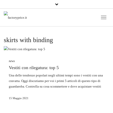
Toggle
Naviga
skirts with binding
news
Vestiti con rilegatura: top 5
Una delle tendenze popolari negli ultimi tempi sono i vestiti con una
cravatta. Oggi discutiamo per voi i primi 5 articoli di questo tipo di
guardaroba. Controlla su cosa scommettere e dove acquistare vestiti
con rilegatura all’ingrosso.
15 Maggio 2021
Prima di iniziare a discutere di vestiti con rilegatura, vale la pena
spiegare perché è bene scommettere su questa tendenza. Perché i
vestiti con rilegatura sono alla moda? La rilegatura in vita non è solo