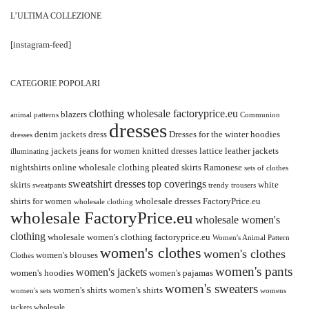
L’ULTIMA COLLEZIONE
[instagram-feed]
CATEGORIE POPOLARI
clothing wholesale factoryprice.eu
blazers
animal patterns
Communion
dresses
denim jackets
dress
Dresses for the winter
hoodies
dresses
jackets
jeans for women
knitted dresses
lattice
leather jackets
illuminating
nightshirts
online wholesale clothing
pleated skirts
Ramonese
sets of clothes
sweatshirt dresses
top coverings
skirts
white
sweatpants
trendy
trousers
shirts for women
wholesale dresses FactoryPrice.eu
wholesale clothing
wholesale FactoryPrice.eu
wholesale women's
clothing
wholesale women's clothing factoryprice.eu
Women's Animal Pattern
women's clothes
women's clothes
women's blouses
Clothes
women's pants
women's jackets
women's hoodies
women's pajamas
women's sweaters
women's shirts
women's shirts
women's sets
womens
jackets wholesale