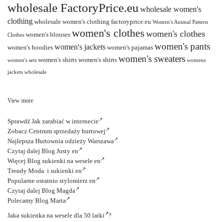
wholesale FactoryPrice.eu
wholesale women's
clothing
wholesale women's clothing factoryprice.eu
Women's Animal Pattern
women's clothes
women's clothes
women's blouses
Clothes
women's pants
women's jackets
women's hoodies
women's pajamas
women's sweaters
women's shirts
women's shirts
women's sets
womens
jackets wholesale
View more
Sprawdź
Jak zarabiać w internecie
Zobacz
Centrum sprzedaży hurtowej
Najlepsza
Hurtownia odzieży Warszawa
Czytaj dalej
Blog Justy en
Więcej
Blog sukienki na wesele en
Trendy
Moda i sukienki en
Popularne ostatnio
stylomierz en
Czytaj dalej
Blog Magda
Polecamy
Blog Marta
Jaka
sukienka na wesele dla 50 latki
?