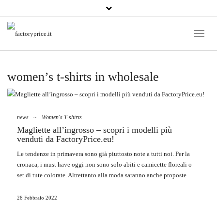
Toggle
Naviga
women’s t-shirts in wholesale
news
~
Women's T-shirts
Magliette all’ingrosso – scopri i modelli più
venduti da FactoryPrice.eu!
Le
tendenze in primavera
sono già piuttosto note a tutti noi. Per la
cronaca, i must have oggi non sono solo abiti e camicette floreali o
set di tute colorate. Altrettanto alla moda saranno anche proposte
classiche e immortali: blazer,
jeans
o infine anche
magliette
all’ingrosso
. I modelli più venduti assomigliano agli anni
28 Febbraio 2022
dell’infanzia spensierata, completano senza compromessi lo stile