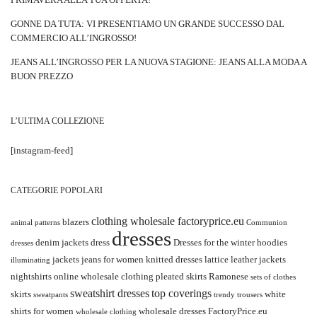
GONNE DA TUTA: VI PRESENTIAMO UN GRANDE SUCCESSO DAL
COMMERCIO ALL’INGROSSO!
JEANS ALL’INGROSSO PER LA NUOVA STAGIONE: JEANS ALLA MODA A
BUON PREZZO
L’ULTIMA COLLEZIONE
[instagram-feed]
CATEGORIE POPOLARI
clothing wholesale factoryprice.eu
blazers
animal patterns
Communion
dresses
denim jackets
dress
Dresses for the winter
hoodies
dresses
jackets
jeans for women
knitted dresses
lattice
leather jackets
illuminating
nightshirts
online wholesale clothing
pleated skirts
Ramonese
sets of clothes
sweatshirt dresses
top coverings
skirts
white
sweatpants
trendy
trousers
shirts for women
wholesale dresses FactoryPrice.eu
wholesale clothing