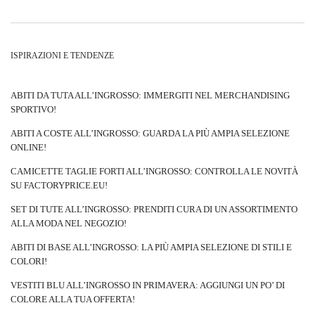
elegante e creano una base stabile per gli abiti. Scopri quali puoi
trovare su
FactoryPrice.eu
!
Moda per la primavera 2022: un breve
ISPIRAZIONI E TENDENZE
riassunto delle tendenze
Con l’arrivo di una nuova stagione, arrivano anche nuove tendenze.
ABITI DA TUTA ALL’INGROSSO: IMMERGITI NEL MERCHANDISING
Questa volta, oltre ai già noti classici, cercheremo anche soluzioni
SPORTIVO!
moderne. Cosa ci sarà nel prezzo? Abiti folli e colorati, tagli originali
ABITI A COSTE ALL’INGROSSO: GUARDA LA PIÙ AMPIA SELEZIONE
e accessori di gioielleria, che ricordano il kitsch degli anni 2000. Non
ONLINE!
c’è da meravigliarsi se alcuni dei più grandi must have primaverili
sono proprio gonne ultra corte, rifinite con piccoli strass, top in rete
CAMICETTE TAGLIE FORTI ALL’INGROSSO: CONTROLLA LE NOVITÀ
con una stampa interessante e per di più anche cappotti …
SU FACTORYPRICE.EU!
SET DI TUTE ALL’INGROSSO: PRENDITI CURA DI UN ASSORTIMENTO
ALLA MODA NEL NEGOZIO!
ABITI DI BASE ALL’INGROSSO: LA PIÙ AMPIA SELEZIONE DI STILI E
COLORI!
VESTITI BLU ALL’INGROSSO IN PRIMAVERA: AGGIUNGI UN PO’ DI
COLORE ALLA TUA OFFERTA!